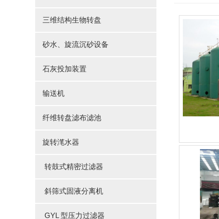
三维结构生物转盘
砂水、旋流沉砂设备
石灰投加装置
输送机
纤维转盘滤布滤池
旋转滗水器
转鼓式精密过滤器
斜筛式固液分离机
GYL 型压力过滤器